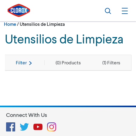
Skip to main navigation
Skip to content
Skip to footer
Search
Ope
Current:
Home
/
Utensilios de Limpieza
Utensilios de Limpieza
Filter
(
0
) Products
(
1
) Filters
Connect With Us
Facebook
Twitter
YouTube
Instagram