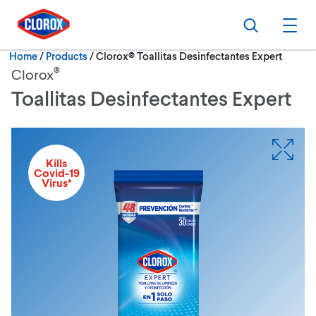
Skip to main navigation
Skip to content
Skip to footer
Search
Ope
Current:
Home
/
Products
Clorox® Toallitas Desinfectantes Expert
®
Clorox
Toallitas Desinfectantes Expert
Kills
Covid-19
Virus*