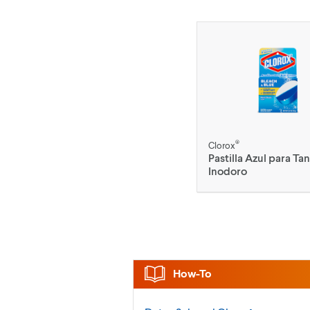
®
Clorox
Pastilla Azul para T
Inodoro
How-To