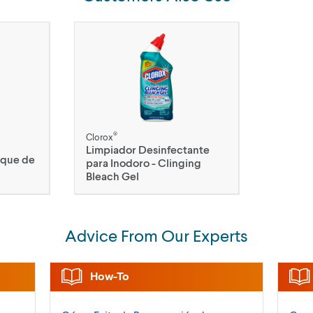
®
Clorox
Limpiador Desinfectante
anque de
para Inodoro - Clinging
Bleach Gel
Advice From Our Experts
How-To