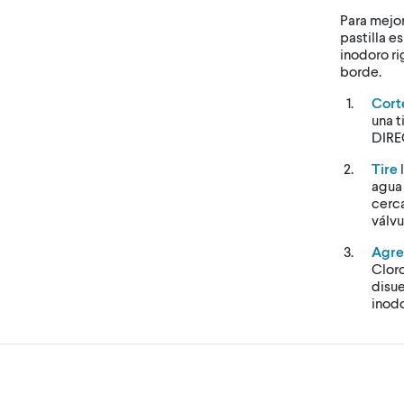
Para mejor
pastilla e
inodoro ri
borde.
Cort
una 
DIR
Tire
agua 
cerca
válvu
Agr
Cloro
disue
inodo