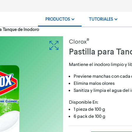
PRODUCTOS
TUTORIALES
ra Tanque de Inodoro
®
Clorox
Pastilla para Ta
Mantiene el inodoro limpio y l
Previene manchas con cada
Elimina malos olores
Sanitiza y limpia el agua del
Disponible En:
1 pieza de 100 g
6 pack de 100 g