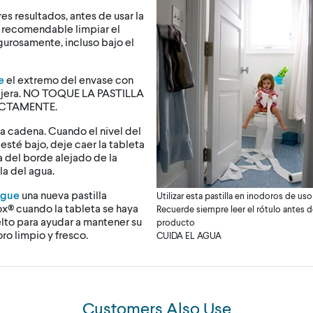
es resultados, antes de usar la
s recomendable limpiar el
gurosamente, incluso bajo el
e
el extremo del envase con
tijera. NO TOQUE LA PASTILLA
ECTAMENTE.
la cadena. Cuando el nivel del
esté bajo, deje caer la tableta
 del borde alejado de la
la del agua.
egue
una nueva pastilla
Utilizar esta pastilla en inodoros de uso 
x® cuando la tableta se haya
Recuerde siempre leer el rótulo antes de 
lto para ayudar a mantener su
producto
ro limpio y fresco.
CUIDA EL AGUA
Customers Also Use