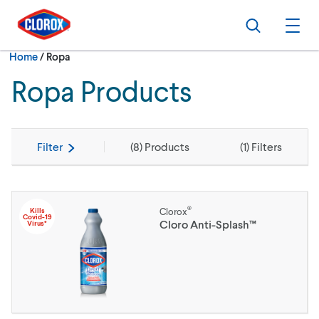
Skip to main navigation
Skip to content
Skip to footer
Search
Ope
Current:
Home
/
Ropa
Ropa Products
Filter
(
8
) Products
(
1
) Filters
®
Kills
Clorox
Covid-19
Cloro Anti-Splash™
Virus*