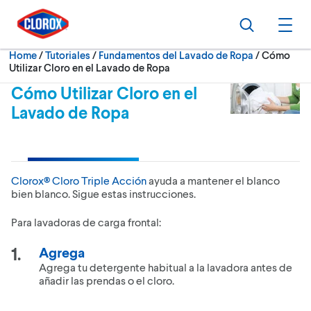
Skip to main navigation
Skip to content
Skip to footer
Search
Ope
Current:
Home
/
Tutoriales
Fundamentos del Lavado de Ropa
Cómo
Utilizar Cloro en el Lavado de Ropa
Cómo Utilizar Cloro en el
Lavado de Ropa
Clorox® Cloro Triple Acción
ayuda a mantener el blanco
bien blanco. Sigue estas instrucciones.
Para lavadoras de carga frontal:
Agrega
Agrega tu detergente habitual a la lavadora antes de
añadir las prendas o el cloro.