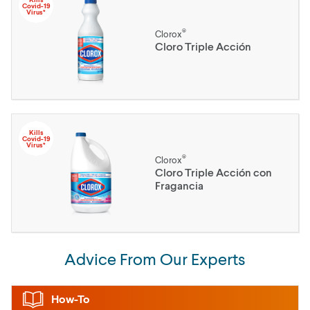
Covid-19
Virus*
®
Clorox
Cloro Triple Acción
Kills
Covid-19
Virus*
®
Clorox
Cloro Triple Acción con
Fragancia
Advice From Our Experts
How-To