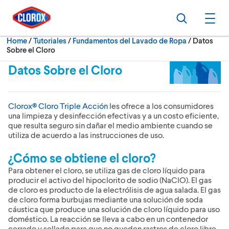
Skip to main navigation
Skip to content
Skip to footer
Search
Ope
Current:
Home
/
Tutoriales
Fundamentos del Lavado de Ropa
Datos
Sobre el Cloro
Datos Sobre el Cloro
Clorox® Cloro Triple Acción
les ofrece a los consumidores
una limpieza y desinfección efectivas y a un costo eficiente,
que resulta seguro sin dañar el medio ambiente cuando se
utiliza de acuerdo a las instrucciones de uso.
¿Cómo se obtiene el cloro?
Para obtener el cloro, se utiliza gas de cloro líquido para
producir el activo del hipoclorito de sodio (NaClO). El gas
de cloro es producto de la electrólisis de agua salada. El gas
de cloro forma burbujas mediante una solución de soda
cáustica que produce una solución de cloro líquido para uso
doméstico. La reacción se lleva a cabo en un contenedor
cerrado y sellado para que no queden rastros de cloro libre