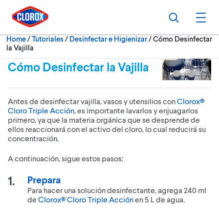
Skip to main navigation
Skip to content
Skip to footer
Search
Ope
Current:
Home
/
Tutoriales
Desinfectar e Higienizar
Cómo Desinfectar
la Vajilla
Cómo Desinfectar la Vajilla
Antes de desinfectar vajilla, vasos y utensilios con
Clorox®
Cloro Triple Acción
, es importante lavarlos y enjuagarlos
primero, ya que la materia orgánica que se desprende de
ellos reaccionará con el activo del cloro, lo cual reducirá su
concentración.
A continuación, sigue estos pasos:
Prepara
Para hacer una solución desinfectante, agrega 240 ml
de
Clorox® Cloro Triple Acción
en 5 L de agua.